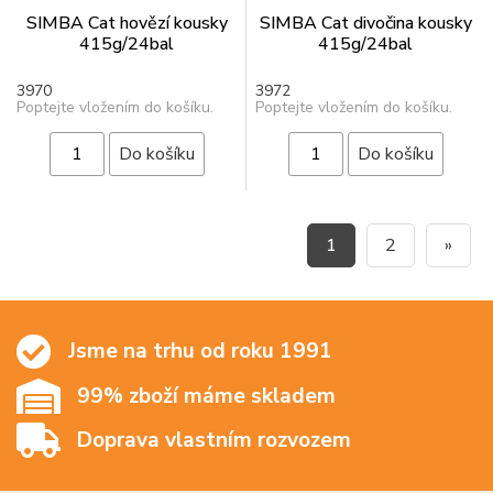
SIMBA Cat hovězí kousky
SIMBA Cat divočina kousky
415g/24bal
415g/24bal
3970
3972
Poptejte vložením do košíku.
Poptejte vložením do košíku.
1
2
»
Jsme na trhu od roku 1991
99% zboží máme skladem
Doprava vlastním rozvozem