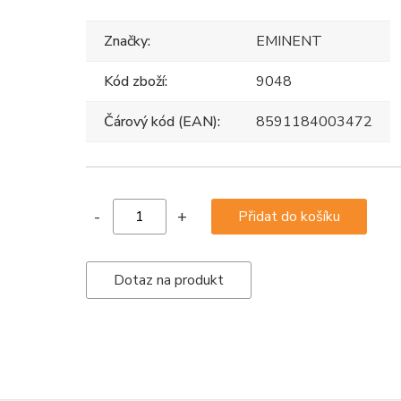
Značky:
EMINENT
Kód zboží:
9048
Čárový kód (EAN):
8591184003472
-
+
Dotaz na produkt