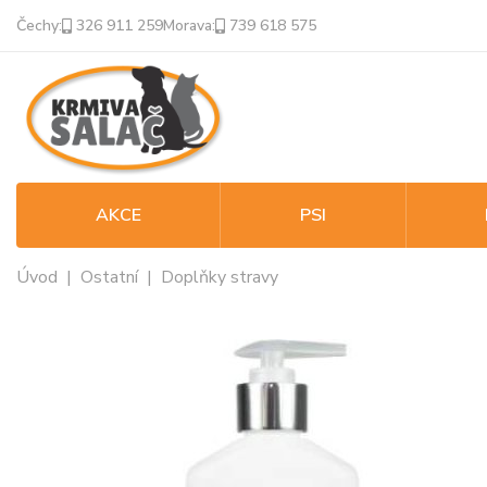
Čechy:
326 911 259
Morava:
739 618 575
AKCE
PSI
Úvod
|
Ostatní
|
Doplňky stravy