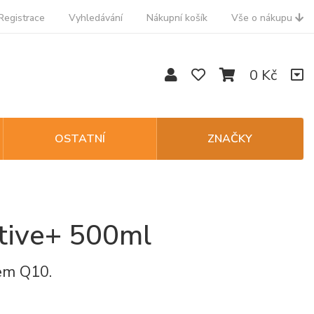
Registrace
Vyhledávání
Nákupní košík
Vše o nákupu
0 Kč
OSTATNÍ
ZNAČKY
ive+ 500ml
em Q10.