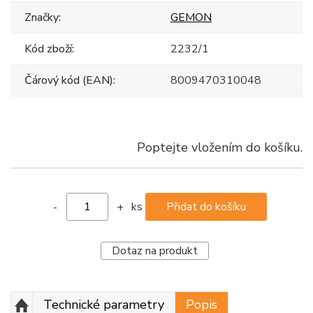
Značky:
GEMON
Kód zboží:
2232/1
Čárový kód (EAN):
8009470310048
Poptejte vložením do košíku.
ks
-
+
Dotaz na produkt
Technické parametry
Popis