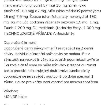
manganatý monohydrát 57 mg) 18 mg, Zinek (oxid
zinečnatý 109 mg) 87 mg, Měď (síran měďnatý pentahydrát
29 mg) 7,5 mg, Železo (síran železnatý monohydrát 190
mg) 62 mg, Jód (jodičnan vápenatý bezvodý 1,5 mg) 1 mg,
Taurin 1 200 mg, DL-methionin (technicky čistý): 1 000 mg.
TECHNOLOGICKÉ PŘÍSADY: Antioxidanty.
Doporučené krmení:
Doporučené denní dávky krmení lze rozdělit na 2 denní
dávky. Individuální nutriční požadavky se mohou lišit v
závislosti na velikosti, věku a životních podmínkách zvířete.
Čerstvá a čistá voda by měla být vždy k dispozici. Pokud
tento produkt nahrazuje jiný druh krmiva a/nebo diety,
doporučuje se jej zavádět postupně po dobu alespoň 1
týdne. Pouze pro kočky, není vhodné pro lidskou spotřebu
Výrobce:
MONGE Itálie