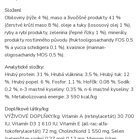
Složení:
Obiloviny (rýže 4 %), maso a živočišné produkty 41 %
(čerstvé krůtí maso 8 %), oleje a tuky (lososový olej 1 %),
ryby a rybí produkty, zelenina (řepné řízky 1 %), minerály,
produkty rostlinného původu (fruktooligosacharidy FOS 0,5
% a yucca schidigera 0,1 %), kvasnice (mannan-
oligosacharidy MOS 0,5 %).
Analytické složky:
Hrubý protein: 31 %, Hrubá vláknina: 3,5 %, Hrubý tuk: 12
%, Hrubý popel: 6 %, Fosfor: 1,1 %, Hořčík: 0,08 %, Sodík:
0,2 %, n-3 mastné kyseliny: 0,35 %, n-6 mastné kyseliny: 3
%, Metabolizovaná energie: 3 590 kcal/kg
Doplňkové látky/kg:
VÝŽIVOVÉ DOPLŇKY/kg: Vitamín A (retinylacetát) 30 700
IU, Vitamín D3 1 610 IU, Vitamín E (all-rac-alfa-
tokoferylacetát) 72 mg, Cholinchlorid 1 550 mg, Selen
(seleničitan sodný 0,27 mg) 0,12 mg, Mangan (síran