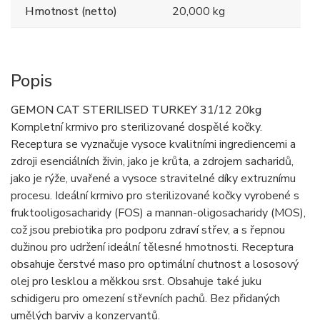
Hmotnost (netto)
20,000 kg
Popis
GEMON CAT STERILISED TURKEY 31/12 20kg
Kompletní krmivo pro sterilizované dospělé kočky.
Receptura se vyznačuje vysoce kvalitními ingrediencemi a
zdroji esenciálních živin, jako je krůta, a zdrojem sacharidů,
jako je rýže, uvařené a vysoce stravitelné díky extruznímu
procesu. Ideální krmivo pro sterilizované kočky vyrobené s
fruktooligosacharidy (FOS) a mannan-oligosacharidy (MOS),
což jsou prebiotika pro podporu zdraví střev, a s řepnou
dužinou pro udržení ideální tělesné hmotnosti. Receptura
obsahuje čerstvé maso pro optimální chutnost a lososový
olej pro lesklou a měkkou srst. Obsahuje také juku
schidigeru pro omezení střevních pachů. Bez přidaných
umělých barviv a konzervantů.