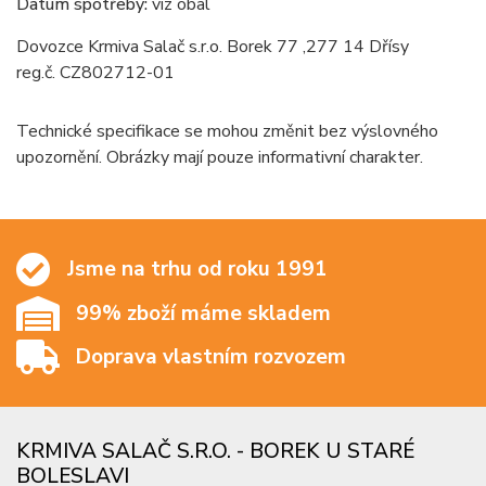
Datum spotřeby:
viz obal
Dovozce Krmiva Salač s.r.o. Borek 77 ,277 14 Dřísy
reg.č. CZ802712-01
Technické specifikace se mohou změnit bez výslovného
upozornění. Obrázky mají pouze informativní charakter.
Jsme na trhu od roku 1991
99% zboží máme skladem
Doprava vlastním rozvozem
KRMIVA SALAČ S.R.O. - BOREK U STARÉ
BOLESLAVI