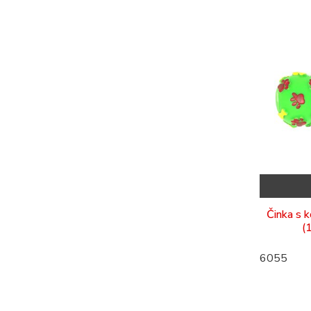
Činka s 
(
6055