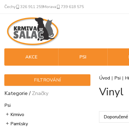
Čechy:
326 911 259
Morava:
739 618 575
AKCE
PSI
Úvod
|
Psi
|
H
FILTROVÁNÍ
Vinyl
Kategorie
/
Značky
Psi
Krmivo
Pamlsky