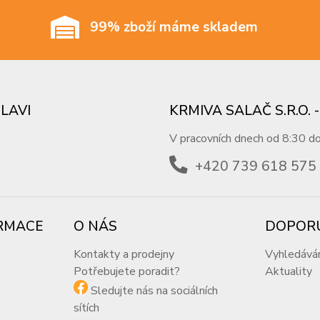
99% zboží máme skladem
SLAVI
KRMIVA SALAČ S.R.O.
V pracovních dnech od 8:30 d
+420 739 618 575
RMACE
O NÁS
DOPOR
Kontakty a prodejny
Vyhledává
Potřebujete poradit?
Aktuality
Sledujte nás na sociálních
sítích