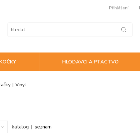
Přihlášení
KOČKY
HLODAVCI A PTACTVO
račky
|
Vinyl
katalog
|
seznam