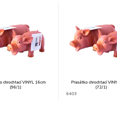
o chrochtací VINYL 16cm
Prasátko chrochtací VI
(96/1)
(72/1)
6403