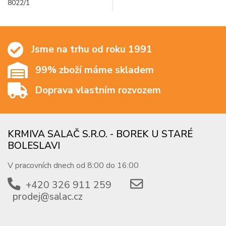
8022/1
Jsme na trhu od roku 1991
99% zboží máme skladem
Doprava vlastním rozvozem
KRMIVA SALAČ S.R.O. - BOREK U STARÉ
BOLESLAVI
V pracovních dnech od 8:00 do 16:00
+420 326 911 259
prodej@salac.cz